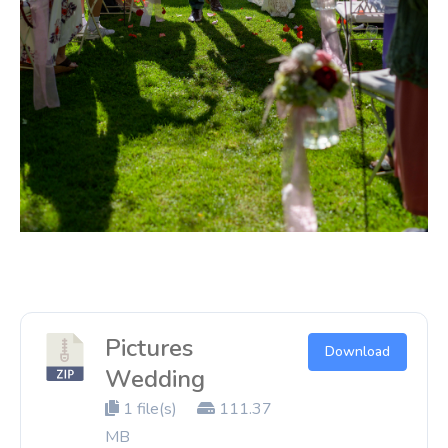
Pictures
Download
Wedding
1 file(s)
111.37
MB